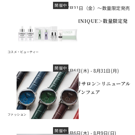
開催中
7月31日（金）～数量限定発売
＜CLINIQUE＞数量限定発
売
コスメ・ビューティー
開催中
8月6日(木) -
8月31日(月)
＜時計サロン＞リニューアル
オープンフェア
ファッション
開催中
8月6日(木) -
8月9日(日)