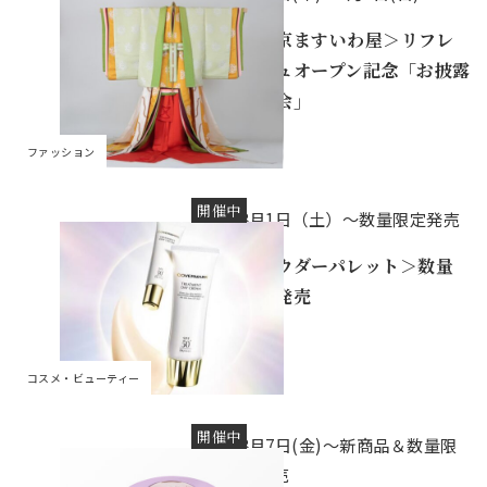
＜東京ますいわ屋＞リフレ
ッシュオープン記念「お披露
目の会」
ファッション
開催中
8月1日（土）～数量限定発売
＜パウダーパレット＞数量
限定発売
コスメ・ビューティー
開催中
8月7日(金)～新商品＆数量限
定発売