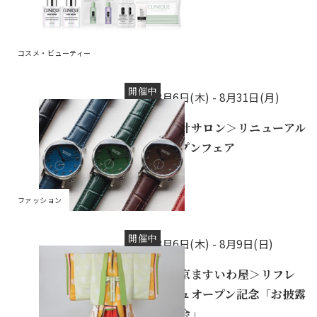
売
コスメ・ビューティー
開催中
8月6日(木) -
8月31日(月)
＜時計サロン＞リニューアル
オープンフェア
ファッション
開催中
8月6日(木) -
8月9日(日)
＜東京ますいわ屋＞リフレ
ッシュオープン記念「お披露
目の会」