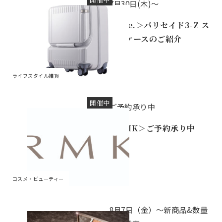
7月30日(木)～
＜ace.＞パリセイド3-Z ス
ーツケースのご紹介
ライフスタイル雑貨
開催中
ご予約承り中
＜RMK＞ご予約承り中
コスメ・ビューティー
8月7日（金）～新商品&数量