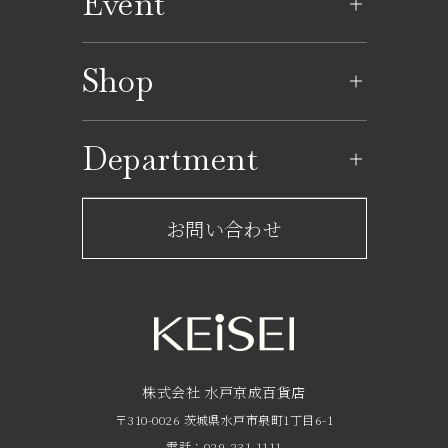
Event
イベントのご案内
Shop
イベントカレンダー
ショップ一覧
Department
レストラン一覧
京成百貨店からのお知らせ
ショップからのお知らせ
お問い合わせ
サービスのご案内
フロアガイド
営業時間・アクセス
FAQ
京成友の会
株式会社 水戸京成百貨店
〒310-0026 茨城県水戸市泉町1丁目6-1
京成ポイントカードについて
電話：029-231-1111