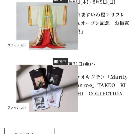
8月6日(木) -
8月9日(日)
＜東京ますいわ屋＞リフレ
ッシュオープン記念「お披露
目の会」
ファッション
開催中
7月31日(金)～
＜タケオキクチ＞「Marily
n Monroe」TAKEO KI
KUCHI COLLECTION
ファッション