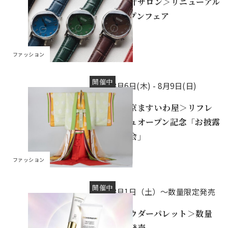
＜時計サロン＞リニューアル
オープンフェア
ファッション
開催中
8月6日(木) -
8月9日(日)
＜東京ますいわ屋＞リフレ
ッシュオープン記念「お披露
目の会」
ファッション
開催中
8月1日（土）～数量限定発売
＜パウダーパレット＞数量
限定発売