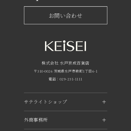
京成百貨店からのお知らせ
ショップからのお知らせ
お問い合わせ
サービスのご案内
フロアガイド
営業時間・アクセス
FAQ
京成友の会
株式会社 水戸京成百貨店
〒310-0026 茨城県水戸市泉町1丁目6-1
京成ポイントカードについて
電話：029-231-1111
お子さま連れのお客様へ
外商のご案内
サテライトショップ
企業概要
KEiSEI ＆ owl（つくば）
外商事務所
求人情報
〒305-0031 茨城県つくば市吾妻1-6-1