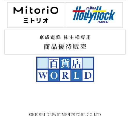
©KEISEI DEPARTMENTSTORE CO.LTD