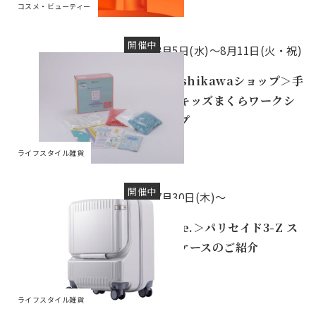
コスメ・ビューティー
開催中
8月5日(水)〜8月11日(火・祝)
＜nishikawaショップ＞手
作りキッズまくらワークシ
ョップ
ライフスタイル雑貨
開催中
7月30日(木)～
＜ace.＞パリセイド3-Z ス
ーツケースのご紹介
ライフスタイル雑貨