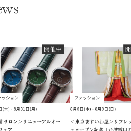
ews
開催中
ァッション
ファッション
(木) -
8月31日(月)
8月6日(木) -
8月9日(日)
計サロン＞リニューアルオー
＜東京ますいわ屋＞リフレ
フェア
ュオープン記念「お披露目