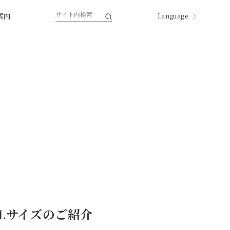
案内
Language
English
한국
中国
中國
ページ内翻訳
Lサイズのご紹介