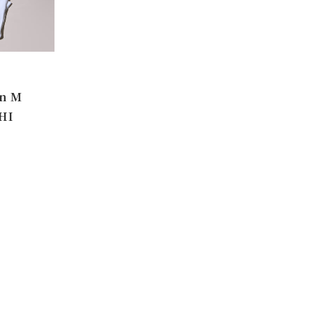
n M
CHI