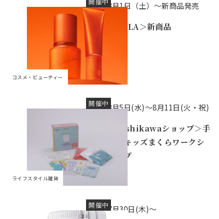
開催中
8月1日（土）～新商品発売
＜POLA＞新商品
コスメ・ビューティー
開催中
8月5日(水)〜8月11日(火・祝)
＜nishikawaショップ＞手
作りキッズまくらワークシ
ョップ
ライフスタイル雑貨
開催中
7月30日(木)～