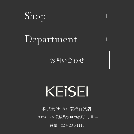
イベントのご案内
Shop
イベントカレンダー
ショップ一覧
Department
レストラン一覧
京成百貨店からのお知らせ
ショップからのお知らせ
お問い合わせ
サービスのご案内
フロアガイド
営業時間・アクセス
FAQ
京成友の会
株式会社 水戸京成百貨店
〒310-0026 茨城県水戸市泉町1丁目6-1
京成ポイントカードについて
電話：029-231-1111
お子さま連れのお客様へ