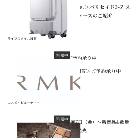
＜ace.＞パリセイド3-Z ス
ーツケースのご紹介
ライフスタイル雑貨
開催中
ご予約承り中
＜RMK＞ご予約承り中
コスメ・ビューティー
開催中
8月7日（金）～新商品&数量
限定発売