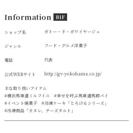
Information
B1F
ガトー・ド・ボワイヤージュ
ショップ名
フード・グルメ
洋菓子
ジャンル
代表
電話
http://gv-yokohama.co.jp/
公式WEBサイト
主な取り扱いアイテム
#横浜馬車道ミルフイユ #幸せを呼ぶ馬車道馬蹄パイ
#イベント焼菓子 #冷凍ケーキ「とろけるシリーズ」
#冷凍商品「カヌレ、チーズタルト」