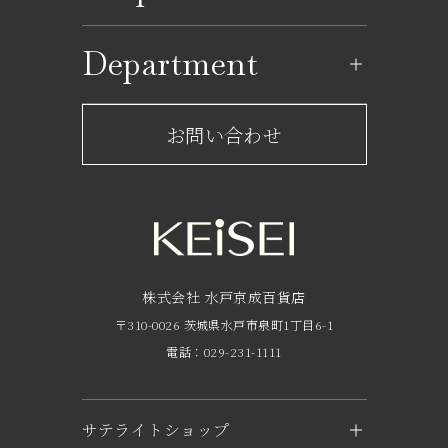
イベントカレンダー
ショップ一覧
Department
レストラン一覧
京成百貨店からのお知らせ
ショップからのお知らせ
お問い合わせ
サービスのご案内
フロアガイド
営業時間・アクセス
FAQ
京成友の会
株式会社 水戸京成百貨店
〒310-0026 茨城県水戸市泉町1丁目6-1
京成ポイントカードについて
電話：029-231-1111
お子さま連れのお客様へ
外商のご案内
サテライトショップ