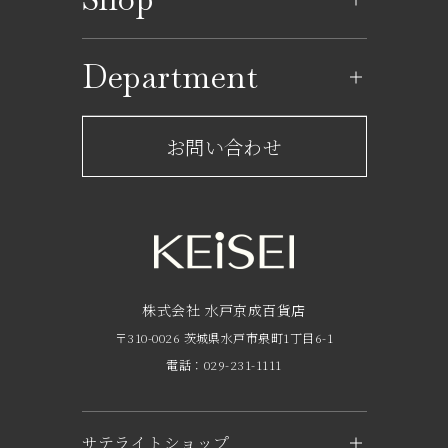
イベントカレンダー
ショップ一覧
Department
レストラン一覧
京成百貨店からのお知らせ
ショップからのお知らせ
お問い合わせ
サービスのご案内
フロアガイド
営業時間・アクセス
FAQ
京成友の会
株式会社 水戸京成百貨店
〒310-0026 茨城県水戸市泉町1丁目6-1
京成ポイントカードについて
電話：029-231-1111
お子さま連れのお客様へ
外商のご案内
サテライトショップ