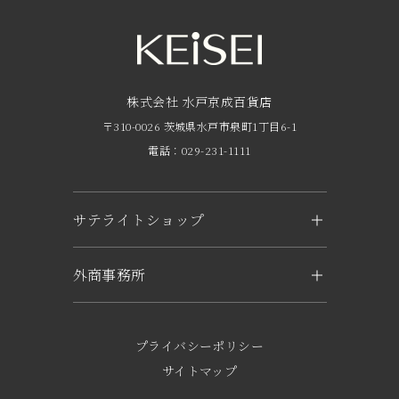
営業時間・アクセス
FAQ
京成友の会
株式会社 水戸京成百貨店
〒310-0026 茨城県水戸市泉町1丁目6-1
京成ポイントカードについて
電話：029-231-1111
お子さま連れのお客様へ
外商のご案内
サテライトショップ
企業概要
KEiSEI ＆ owl（つくば）
外商事務所
求人情報
〒305-0031 茨城県つくば市吾妻1-6-1
トナリエつくばスクエアキュート2階
水戸
電話：029-897-3321
〒310-0063 茨城県水戸市五軒町2-1-37
プライバシーポリシー
KEiSEI & sole（日立）
電話：029-221-6777
サイトマップ
〒317-0052 茨城県日立市東滑川町5-1
東京