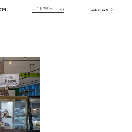
案内
Language
English
한국
中国
中國
ページ内翻訳