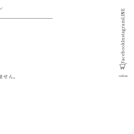
ガレ
LINE
Instagram
Facebook
ません。
online