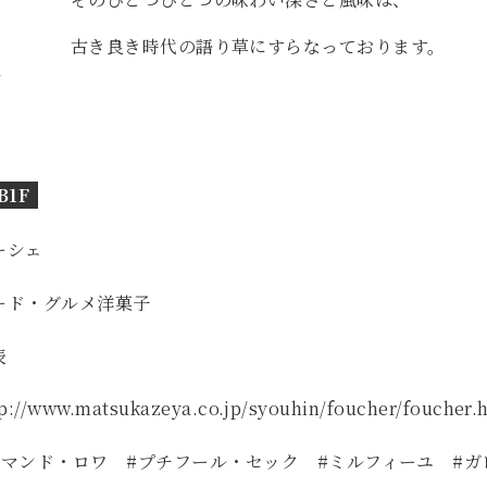
古き良き時代の語り草にすらなっております。
Ｒ
B1F
ーシェ
ード・グルメ
洋菓子
表
tp://www.matsukazeya.co.jp/syouhin/foucher/foucher.
アマンド・ロワ #プチフール・セック #ミルフィーユ #