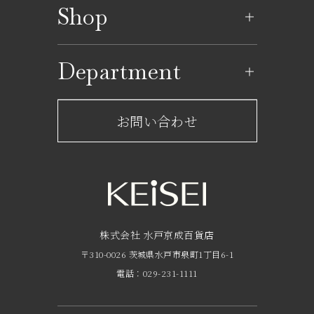
Shop
イベントカレンダー
ショップ一覧
Department
レストラン一覧
京成百貨店からのお知らせ
ショップからのお知らせ
お問い合わせ
サービスのご案内
フロアガイド
営業時間・アクセス
FAQ
京成友の会
株式会社 水戸京成百貨店
〒310-0026 茨城県水戸市泉町1丁目6-1
京成ポイントカードについて
電話：029-231-1111
お子さま連れのお客様へ