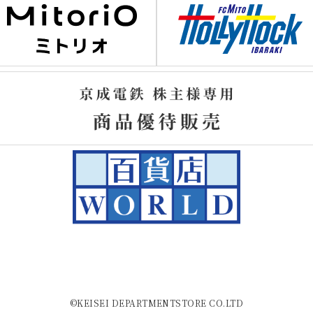
©KEISEI DEPARTMENTSTORE CO.LTD