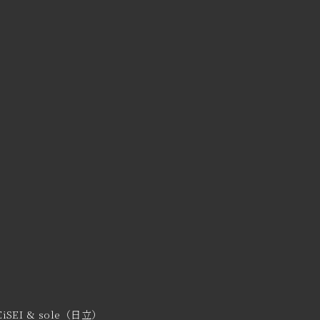
EiSEI & sole（日立）