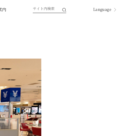
案内
Language
English
한국
中国
中國
ページ内翻訳