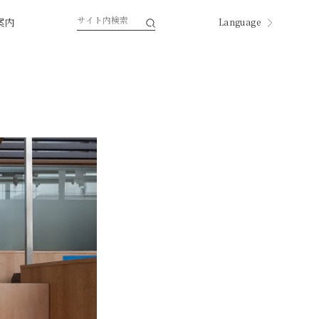
案内
Language
English
한국
中国
中國
ページ内翻訳