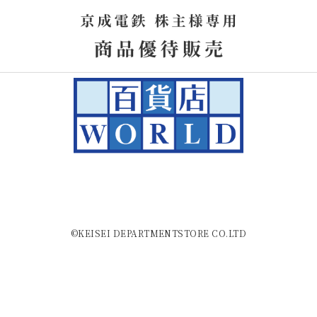
©KEISEI DEPARTMENTSTORE CO.LTD