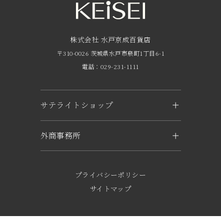
FAQ
京成友の会
株式会社 水戸京成百貨店
〒310-0026 茨城県水戸市泉町1丁目6-1
京成ポイントカードについて
電話：029-231-1111
お子さま連れのお客様へ
外商のご案内
サテライトショップ
企業概要
KEiSEI ＆ owl（つくば）
外商事務所
求人情報
〒305-0031 茨城県つくば市吾妻1-6-1
トナリエつくばスクエアキュート2階
水戸
電話：029-897-3321
〒310-0063 茨城県水戸市五軒町2-1-37
プライバシーポリシー
KEiSEI & sole（日立）
電話：029-221-6777
サイトマップ
〒317-0052 茨城県日立市東滑川町5-1
東京
SEA MARK SQUARE 専門店棟内 1階
〒273-0005 千葉県船橋市本町4-9-20