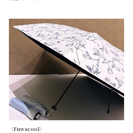
〈Fuwacool〉