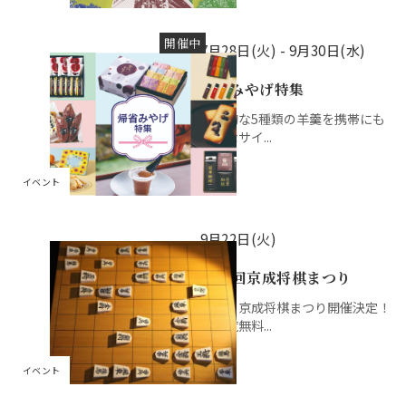
開催中
7月28日(火) -
9月30日(水)
帰省みやげ特集
代表的な5種類の羊羹を携帯にも
便利なサイ...
イベント
9月22日(火)
第14回京成将棋まつり
今年も京成将棋まつり開催決定！
［観覧無料...
イベント