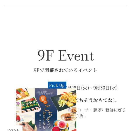
9
F Event
9
Fで開催されているイベント
Pick Up
7月28日(火) -
9月30日(水)
夏のごちそうおもてなし
〈鮮魚コーナー藤塚〉新鮮にぎり
寿司（1折...
イベント