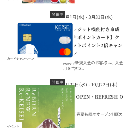
開催中
4月1日(水) -
3月31日(水)
【クレジット機能付き京成
百貨店ポイントカード】ク
レジットポイント2倍キャン
ペーン
カードキャンペーン
期間中新規入会のお客様は、入会
月を含む3...
開催中
7月22日(水) -
10月22日(木)
NEW OPEN・REFRESH O
PEN
2026年春夏も続々オープン! 順次
公開...
イベント