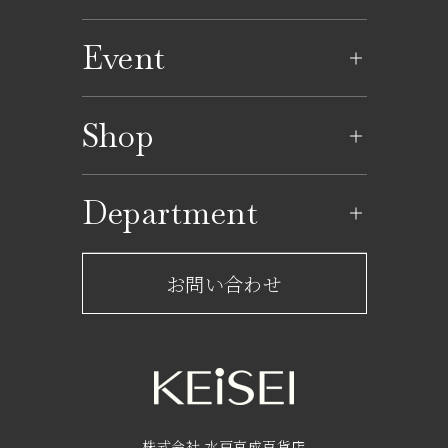
Event
イベントのご案内
Shop
イベントカレンダー
ショップ一覧
Department
レストラン一覧
京成百貨店からのお知らせ
ショップからのお知らせ
お問い合わせ
サービスのご案内
フロアガイド
営業時間・アクセス
FAQ
京成友の会
株式会社 水戸京成百貨店