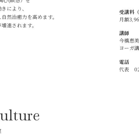
調心(瞑想）を
動きにより、
受講料
え自然治癒力を高めます。
月額3,9
が増進されます。
講師
今橋恵
ヨーガ
電話
代表 029
Culture
室