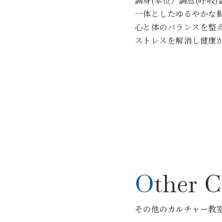
調身(本位）調息(呼吸)
一体としたゆるやかな
心と体のバランスを整
ストレスを解消し健康
Other 
その他のカルチャー教