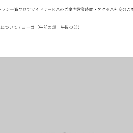
トラン一覧
フロアガイド
サービスのご案内
営業時間・アクセス
外商のご
室について
/
ヨーガ（午前の部 午後の部）