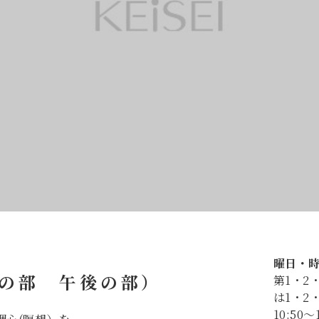
曜日・
の部 午後の部）
第1・2
は1・2
10:50～