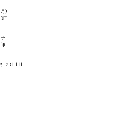
（月）
60円
美子
講師
-231-1111