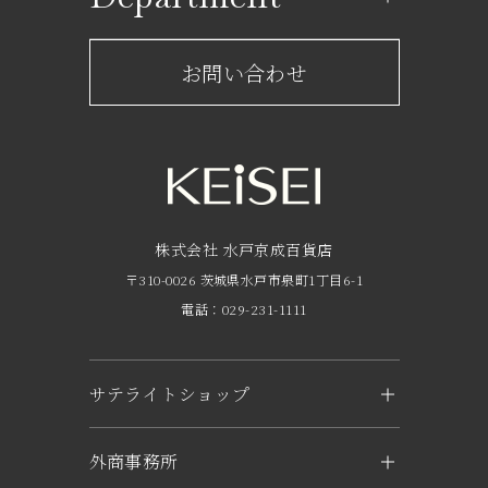
レストラン一覧
京成百貨店からのお知らせ
ショップからのお知らせ
お問い合わせ
サービスのご案内
フロアガイド
営業時間・アクセス
FAQ
京成友の会
株式会社 水戸京成百貨店
〒310-0026 茨城県水戸市泉町1丁目6-1
京成ポイントカードについて
電話：029-231-1111
お子さま連れのお客様へ
外商のご案内
サテライトショップ
企業概要
KEiSEI ＆ owl（つくば）
外商事務所
求人情報
〒305-0031 茨城県つくば市吾妻1-6-1