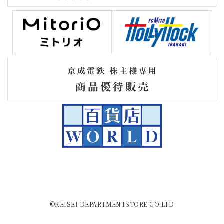
©KEISEI DEPARTMENTSTORE CO.LTD