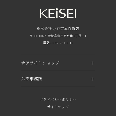
営業時間・アクセス
FAQ
京成友の会
株式会社 水戸京成百貨店
〒310-0026 茨城県水戸市泉町1丁目6-1
京成ポイントカードについて
電話：029-231-1111
お子さま連れのお客様へ
外商のご案内
サテライトショップ
企業概要
KEiSEI ＆ owl（つくば）
外商事務所
求人情報
〒305-0031 茨城県つくば市吾妻1-6-1
トナリエつくばスクエアキュート2階
水戸
電話：029-897-3321
〒310-0063 茨城県水戸市五軒町2-1-37
プライバシーポリシー
KEiSEI & sole（日立）
電話：029-221-6777
サイトマップ
〒317-0052 茨城県日立市東滑川町5-1
東京