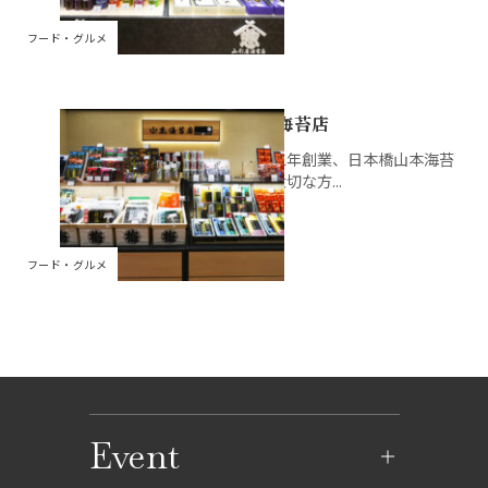
フード・グルメ
山本海苔店
嘉永二年創業、日本橋山本海苔
店。大切な方...
フード・グルメ
Event