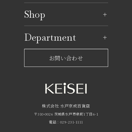
イベントのご案内
Shop
イベントカレンダー
ショップ一覧
Department
レストラン一覧
京成百貨店からのお知らせ
ショップからのお知らせ
お問い合わせ
サービスのご案内
フロアガイド
営業時間・アクセス
FAQ
京成友の会
株式会社 水戸京成百貨店
〒310-0026 茨城県水戸市泉町1丁目6-1
京成ポイントカードについて
電話：029-231-1111
お子さま連れのお客様へ