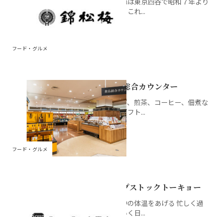
錦松梅は東京四谷で昭和７年より
創業、これ...
フード・グルメ
食品総合カウンター
スープ、煎茶、コーヒー、佃煮な
どのギフト...
フード・グルメ
スープストックトーキョー
世の中の体温をあげる 忙しく過
ぎていく日...