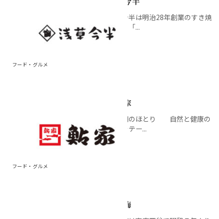
浅草今半
婦人雑貨
調理家電
キャラクター雑貨
婦人靴
飲料
銘店ギフト
京成ポイントカードカ
商品券・ギフトサロン
ATM
文具
浅草今半は明治28年創業のすき焼
ウンター
割烹。「...
ランジェリー・ファン
婦人バッグ
おやつ
イートイン
コインロッカー／保冷ロッカ
書籍
デーション
京成友の会「ジョリーサ
ー
ークル」カウンター
健康食品
県産品
婦人肌着
アクセサリー・宝飾
フード・グルメ
グロサリー
ルームウェア・ナイテ
時計
ィ
鮎 家
メガネ
呉服・和装小物
琵琶湖のほとり 自然と健康の
料理をテー...
ウィッグ
ファッション雑貨
フード・グルメ
錦松梅