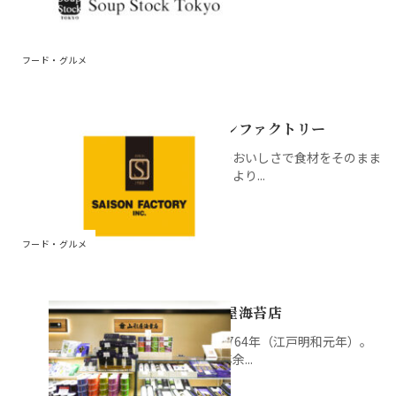
フード・グルメ
セゾンファクトリー
定外のおいしさで食材をそのまま
食べるより...
フード・グルメ
山形屋海苔店
創業1764年（江戸明和元年）。
二千年余...