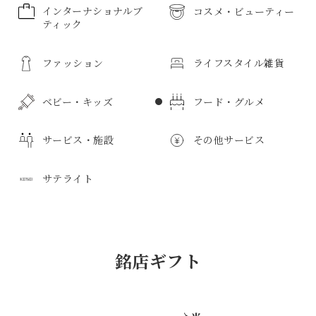
インターナショナルブ
コスメ・ビューティー
ティック
コスメ・ビューティーのすべて
ファッション
ライフスタイル雑貨
インターナショナルブティックのすべて
メンズ化粧品
ボディケア
ベビー・キッズ
フード・グルメ
ファッションのすべて
ライフスタイル雑貨のすべて
化粧品
サービス・施設
その他サービス
紳士服
日用品
ベビー・キッズのすべて
フード・グルメのすべて
キッチン用品
婦人服
サテライト
紳士雑貨
食器
寝具・寝装品
紳士靴
子供服
惣菜・弁当
サービス・施設のすべて
その他サービスのすべて
ベビー服
鮮魚・魚加工品
紳士バッグ
タオル
花
スポーツウェア
新生児用品
精肉・肉加工品
学生服・ユニホーム
野菜・果物
アートギャラリー
ボディケア
サテライトのすべて
薬局
京成友の会教室
スポーツ用品
インテリア
バス用品
ビジネスウェア
銘店ギフト
おもちゃ・玩具
和菓子
子供用品雑貨
洋菓子
免税カウンター
リラクゼーション
介護用品
インフォメーション
フォーマルウェア
トイレタリー
ルームフレグランス
婦人服
マタニティ用品
ベーカリー
お酒
プレイガイド
クリーニング
フォトスタジオ
トラベルサロン