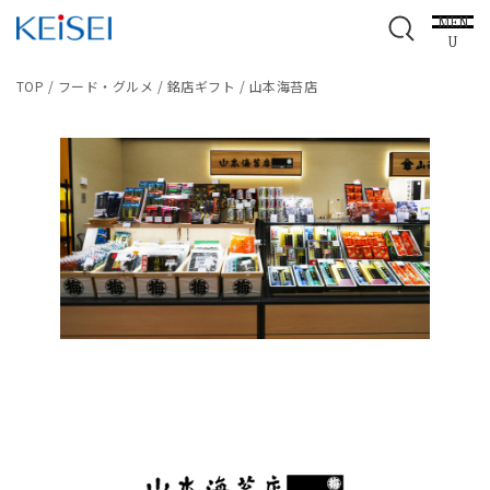
MEN
U
TOP
/
フード・グルメ
/
銘店ギフト
/
山本海苔店