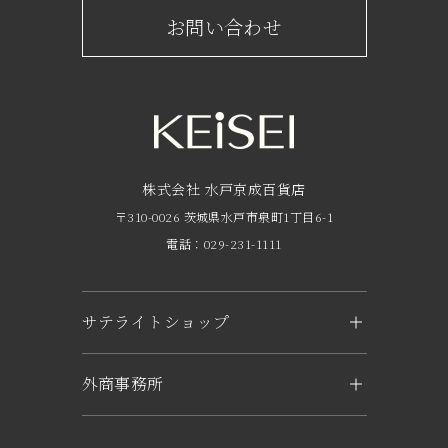
京成百貨店からのお知らせ
ショップからのお知らせ
お問い合わせ
サービスのご案内
フロアガイド
営業時間・アクセス
FAQ
京成友の会
株式会社 水戸京成百貨店
〒310-0026 茨城県水戸市泉町1丁目6-1
京成ポイントカードについて
電話：029-231-1111
お子さま連れのお客様へ
外商のご案内
サテライトショップ
企業概要
KEiSEI ＆ owl（つくば）
外商事務所
求人情報
〒305-0031 茨城県つくば市吾妻1-6-1
トナリエつくばスクエアキュート2階
水戸