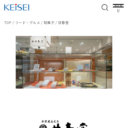
MEN
U
TOP
/
フード・グルメ
/
和菓子
/
甘春堂