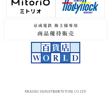
©KEISEI DEPARTMENTSTORE CO.LTD