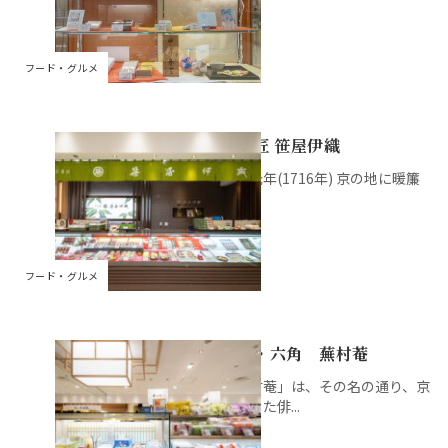
フード・グルメ
京菓匠 笹屋伊織
享保元年(1716年) 京の地に暖簾
をか...
フード・グルメ
京都・六角 蕪村菴
「蕪村菴」は、その名の通り、京
を愛した俳...