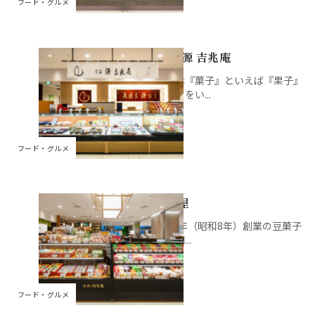
フード・グルメ
宗家 源 吉兆庵
古くは『菓子』といえば『果子』
のことをい...
フード・グルメ
但馬屋
1934年（昭和8年）創業の豆菓子
の専門...
フード・グルメ