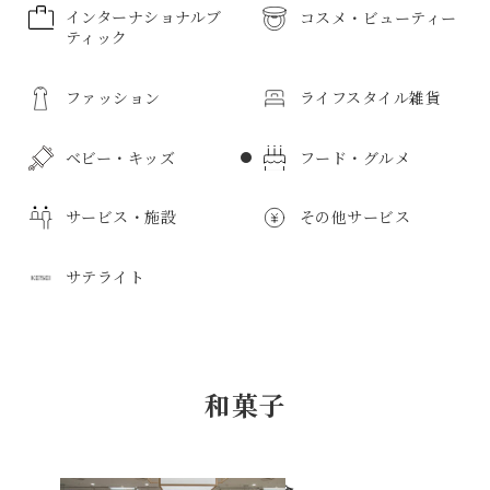
インターナショナルブ
コスメ・ビューティー
ティック
コスメ・ビューティーのすべて
ファッション
ライフスタイル雑貨
インターナショナルブティックのすべて
メンズ化粧品
ボディケア
ベビー・キッズ
フード・グルメ
ファッションのすべて
ライフスタイル雑貨のすべて
化粧品
サービス・施設
その他サービス
紳士服
日用品
ベビー・キッズのすべて
フード・グルメのすべて
キッチン用品
婦人服
サテライト
紳士雑貨
食器
寝具・寝装品
紳士靴
子供服
惣菜・弁当
サービス・施設のすべて
その他サービスのすべて
ベビー服
鮮魚・魚加工品
紳士バッグ
タオル
花
スポーツウェア
新生児用品
精肉・肉加工品
学生服・ユニホーム
野菜・果物
アートギャラリー
ボディケア
サテライトのすべて
薬局
京成友の会教室
スポーツ用品
インテリア
バス用品
ビジネスウェア
和菓子
おもちゃ・玩具
和菓子
子供用品雑貨
洋菓子
免税カウンター
リラクゼーション
介護用品
インフォメーション
フォーマルウェア
トイレタリー
ルームフレグランス
婦人服
マタニティ用品
ベーカリー
お酒
プレイガイド
クリーニング
フォトスタジオ
トラベルサロン