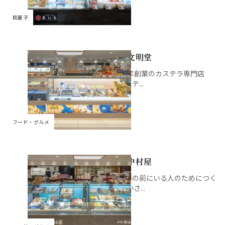
和菓子
銀座文明堂
1900年創業のカステラ専門店
『カステ...
フード・グルメ
新宿中村屋
今、目の前にいる人のためにつく
る。 小さ...