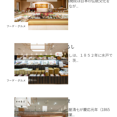
菓匠 清閑院は日本の伝統文化を
重んじなが...
フード・グルメ
亀じるし
亀じるしは、１８５２年に水戸で
創業し、茨...
フード・グルメ
甘春堂
初代藤屋清七が慶応元年（1865
年）創業...