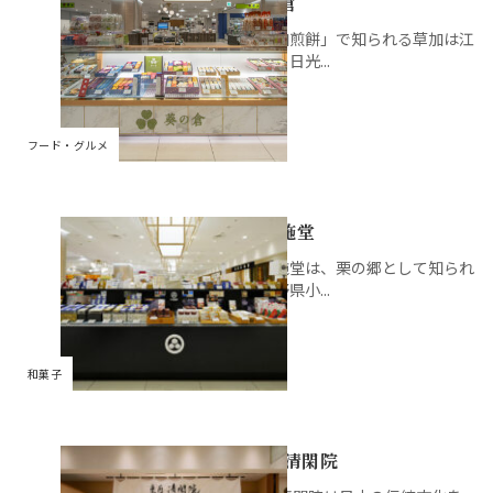
葵の倉
婦人雑貨
調理家電
キャラクター雑貨
婦人靴
飲料
銘店ギフト
京成ポイントカードカ
商品券・ギフトサロン
ATM
文具
「草加煎餅」で知られる草加は江
ウンター
戸から日光...
ランジェリー・ファン
婦人バッグ
おやつ
イートイン
コインロッカー／保冷ロッカ
書籍
デーション
京成友の会「ジョリーサ
ー
ークル」カウンター
健康食品
県産品
婦人肌着
アクセサリー・宝飾
フード・グルメ
グロサリー
ルームウェア・ナイテ
時計
ィ
小布施堂
メガネ
呉服・和装小物
小布施堂は、栗の郷として知られ
る長野県小...
ウィッグ
ファッション雑貨
和菓子
菓匠 清閑院