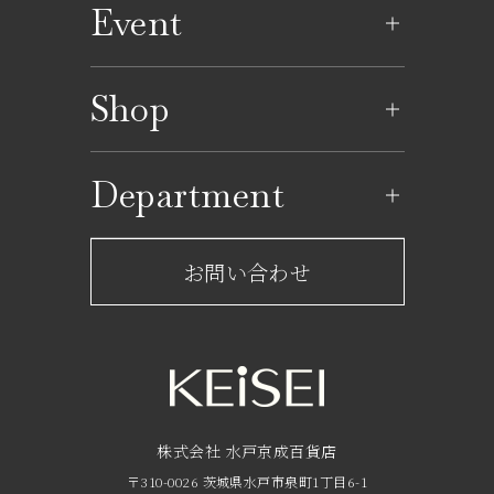
Event
イベントのご案内
Shop
イベントカレンダー
ショップ一覧
Department
レストラン一覧
京成百貨店からのお知らせ
ショップからのお知らせ
お問い合わせ
サービスのご案内
フロアガイド
営業時間・アクセス
FAQ
京成友の会
株式会社 水戸京成百貨店
〒310-0026 茨城県水戸市泉町1丁目6-1
京成ポイントカードについて