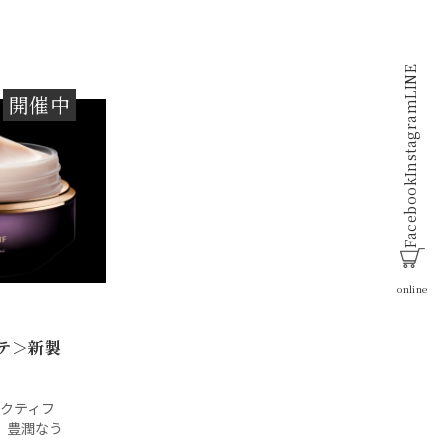
LINE
開催中
Instagram
Facebook
online
テ＞新製
ナクティフ
。豊潤なう