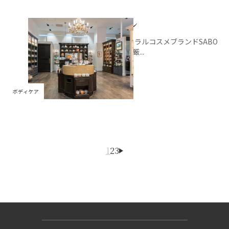
サボン
ナチュラルコスメブランドSABO
Nは、厳...
ボディケア
1
2
3