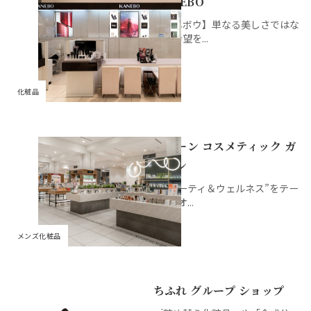
KANEBO
婦人雑貨
調理家電
キャラクター雑貨
婦人靴
飲料
銘店ギフト
京成ポイントカードカ
商品券・ギフトサロン
ATM
文具
【カネボウ】単なる美しさではな
ウンター
く、希望を...
ランジェリー・ファン
婦人バッグ
おやつ
イートイン
コインロッカー／保冷ロッカ
書籍
デーション
京成友の会「ジョリーサ
ー
ークル」カウンター
健康食品
県産品
婦人肌着
アクセサリー・宝飾
化粧品
グロサリー
ルームウェア・ナイテ
時計
ィ
グリーン コスメティック ガ
ーデン
メガネ
呉服・和装小物
”ビューティ＆ウェルネス”をテー
ウィッグ
ファッション雑貨
マに”オ...
メンズ化粧品
ちふれ グループ ショップ