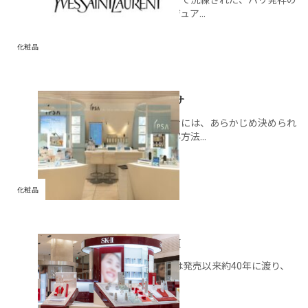
ラグジュア...
化粧品
イプサ
イプサには、あらかじめ決められ
た美容方法...
化粧品
SK-II
SK-IIは発売以来約40年に渡り、
人々...