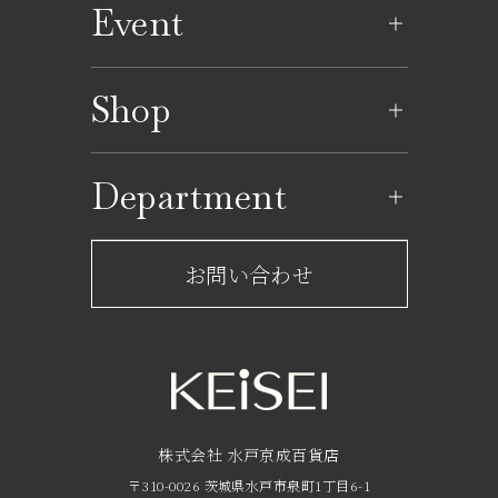
Event
イベントのご案内
Shop
イベントカレンダー
ショップ一覧
Department
レストラン一覧
京成百貨店からのお知らせ
ショップからのお知らせ
お問い合わせ
サービスのご案内
フロアガイド
営業時間・アクセス
FAQ
京成友の会
株式会社 水戸京成百貨店
〒310-0026 茨城県水戸市泉町1丁目6-1
京成ポイントカードについて