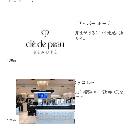
コスメ・ビューティー
クレ・ド・ポー ボーテ
肌には知性があるという発見。独
自の肌サイ...
化粧品
コスメデコルテ
長い歴史と経験の中で独自の美を
追求してき...
化粧品