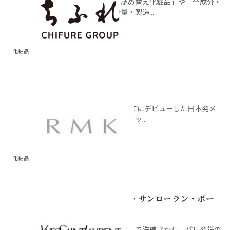
「詰め替え化粧品」や「全成分・
分量・製造...
化粧品
RMK
1997年にデビューした日本発メ
イクアッ...
化粧品
イヴ・サンローラン・ボー
テ
シックで洗練された、パリ発祥の