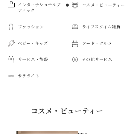
インターナショナルブ
コスメ・ビューティー
ティック
コスメ・ビューティーのすべて
ファッション
ライフスタイル雑貨
インターナショナルブティックのすべて
メンズ化粧品
ボディケア
ベビー・キッズ
フード・グルメ
ファッションのすべて
ライフスタイル雑貨のすべて
化粧品
サービス・施設
その他サービス
紳士服
日用品
ベビー・キッズのすべて
フード・グルメのすべて
キッチン用品
婦人服
サテライト
紳士雑貨
食器
寝具・寝装品
紳士靴
子供服
惣菜・弁当
サービス・施設のすべて
その他サービスのすべて
ベビー服
鮮魚・魚加工品
紳士バッグ
タオル
花
スポーツウェア
新生児用品
精肉・肉加工品
学生服・ユニホーム
野菜・果物
アートギャラリー
ボディケア
サテライトのすべて
薬局
京成友の会教室
スポーツ用品
インテリア
バス用品
ビジネスウェア
コスメ・ビューティー
おもちゃ・玩具
和菓子
子供用品雑貨
洋菓子
免税カウンター
リラクゼーション
介護用品
インフォメーション
フォーマルウェア
トイレタリー
ルームフレグランス
婦人服
マタニティ用品
ベーカリー
お酒
プレイガイド
クリーニング
フォトスタジオ
トラベルサロン