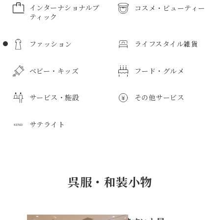
インターナショナルブ
コスメ・ビューティー
ティック
コスメ・ビューティーのすべて
ファッション
ライフスタイル雑貨
インターナショナルブティックのすべて
メンズ化粧品
ボディケア
ベビー・キッズ
フード・グルメ
ファッションのすべて
ライフスタイル雑貨のすべて
化粧品
サービス・施設
その他サービス
紳士服
日用品
ベビー・キッズのすべて
フード・グルメのすべて
キッチン用品
婦人服
サテライト
紳士雑貨
食器
寝具・寝装品
紳士靴
子供服
惣菜・弁当
サービス・施設のすべて
その他サービスのすべて
ベビー服
鮮魚・魚加工品
紳士バッグ
タオル
花
スポーツウェア
新生児用品
精肉・肉加工品
学生服・ユニホーム
野菜・果物
アートギャラリー
ボディケア
サテライトのすべて
薬局
京成友の会教室
スポーツ用品
インテリア
バス用品
ビジネスウェア
呉服・和装小物
おもちゃ・玩具
和菓子
子供用品雑貨
洋菓子
免税カウンター
リラクゼーション
介護用品
インフォメーション
フォーマルウェア
トイレタリー
ルームフレグランス
婦人服
マタニティ用品
ベーカリー
お酒
プレイガイド
クリーニング
フォトスタジオ
トラベルサロン