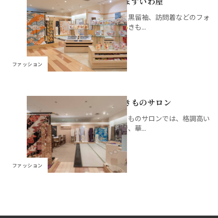
東京ますいわ屋
婦人雑貨
調理家電
キャラクター雑貨
婦人靴
飲料
銘店ギフト
京成ポイントカードカ
商品券・ギフトサロン
ATM
文具
振袖、黒留袖、訪問着などのフォ
ウンター
ーマルきも...
ランジェリー・ファン
婦人バッグ
おやつ
イートイン
コインロッカー／保冷ロッカ
書籍
デーション
京成友の会「ジョリーサ
ー
ークル」カウンター
健康食品
県産品
婦人肌着
アクセサリー・宝飾
ファッション
グロサリー
ルームウェア・ナイテ
時計
ィ
特選きものサロン
メガネ
呉服・和装小物
特選きものサロンでは、格調高い
訪問着、華...
ウィッグ
ファッション雑貨
ファッション