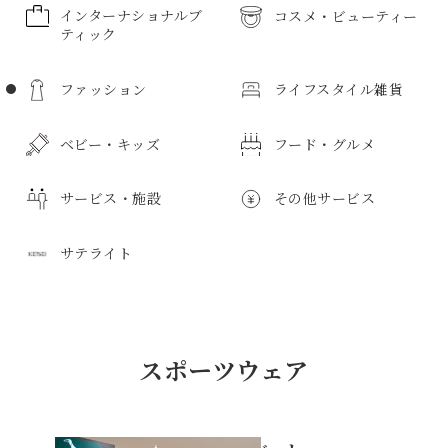
インターナショナルブ
コスメ・ビューティー
ティック
コスメ・ビューティーのすべて
ファッション
ライフスタイル雑貨
インターナショナルブティックのすべて
メンズ化粧品
ボディケア
ベビー・キッズ
フード・グルメ
ファッションのすべて
ライフスタイル雑貨のすべて
化粧品
サービス・施設
その他サービス
紳士服
日用品
ベビー・キッズのすべて
フード・グルメのすべて
キッチン用品
婦人服
サテライト
紳士雑貨
食器
寝具・寝装品
紳士靴
子供服
惣菜・弁当
サービス・施設のすべて
その他サービスのすべて
ベビー服
鮮魚・魚加工品
紳士バッグ
タオル
花
スポーツウェア
新生児用品
精肉・肉加工品
学生服・ユニホーム
野菜・果物
アートギャラリー
ボディケア
サテライトのすべて
薬局
京成友の会教室
スポーツ用品
インテリア
バス用品
ビジネスウェア
スポーツウェア
おもちゃ・玩具
和菓子
子供用品雑貨
洋菓子
免税カウンター
リラクゼーション
介護用品
インフォメーション
フォーマルウェア
トイレタリー
ルームフレグランス
婦人服
マタニティ用品
ベーカリー
お酒
プレイガイド
クリーニング
フォトスタジオ
トラベルサロン