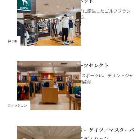
アダバット
婦人雑貨
調理家電
キャラクター雑貨
婦人靴
飲料
銘店ギフト
京成ポイントカードカ
商品券・ギフトサロン
ATM
文具
1987年に誕生したゴルフブラン
ウンター
ドで、5...
ランジェリー・ファン
婦人バッグ
おやつ
イートイン
コインロッカー／保冷ロッカ
書籍
デーション
京成友の会「ジョリーサ
ー
ークル」カウンター
健康食品
県産品
婦人肌着
アクセサリー・宝飾
紳士服
グロサリー
ルームウェア・ナイテ
時計
ィ
スポーツセレクト
メガネ
呉服・和装小物
ムーブスポーツは、デサントジャ
パンが展開...
ウィッグ
ファッション雑貨
ファッション
パーリーゲイツ／マスターバ
ニーエディション