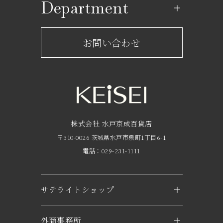
Department
レストラン一覧
京成百貨店からのお知らせ
ショップからのお知らせ
お問い合わせ
サービスのご案内
フロアガイド
営業時間・アクセス
FAQ
京成友の会
株式会社 水戸京成百貨店
〒310-0026 茨城県水戸市泉町1丁目6-1
京成ポイントカードについて
電話：029-231-1111
お子さま連れのお客様へ
外商のご案内
サテライトショップ
企業概要
KEiSEI ＆ owl（つくば）
外商事務所