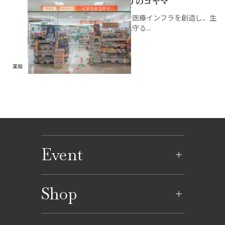
くすりのコヤマ
婦人雑貨
調理家電
キャラクター雑貨
婦人靴
飲料
銘店ギフト
京成ポイントカードカ
商品券・ギフトサロン
ATM
文具
良質な医療インフラを創造し、生
ウンター
涯を見守る...
ランジェリー・ファン
婦人バッグ
おやつ
イートイン
コインロッカー／保冷ロッカ
書籍
デーション
京成友の会「ジョリーサ
ー
ークル」カウンター
健康食品
県産品
婦人肌着
アクセサリー・宝飾
薬局
グロサリー
ルームウェア・ナイテ
時計
ィ
メガネ
呉服・和装小物
ウィッグ
ファッション雑貨
Event
イベントのご案内
Shop
イベントカレンダー
ショップ一覧