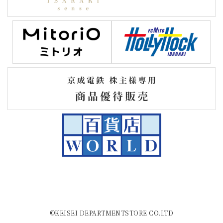
©KEISEI DEPARTMENTSTORE CO.LTD