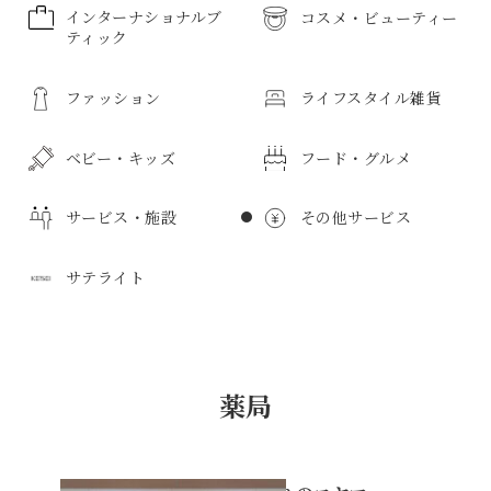
インターナショナルブ
コスメ・ビューティー
ティック
コスメ・ビューティーのすべて
ファッション
ライフスタイル雑貨
インターナショナルブティックのすべて
メンズ化粧品
ボディケア
ベビー・キッズ
フード・グルメ
ファッションのすべて
ライフスタイル雑貨のすべて
化粧品
サービス・施設
その他サービス
紳士服
日用品
ベビー・キッズのすべて
フード・グルメのすべて
キッチン用品
婦人服
サテライト
紳士雑貨
食器
寝具・寝装品
紳士靴
子供服
惣菜・弁当
サービス・施設のすべて
その他サービスのすべて
ベビー服
鮮魚・魚加工品
紳士バッグ
タオル
花
スポーツウェア
新生児用品
精肉・肉加工品
学生服・ユニホーム
野菜・果物
アートギャラリー
ボディケア
サテライトのすべて
薬局
京成友の会教室
スポーツ用品
インテリア
バス用品
ビジネスウェア
薬局
おもちゃ・玩具
和菓子
子供用品雑貨
洋菓子
免税カウンター
リラクゼーション
介護用品
インフォメーション
フォーマルウェア
トイレタリー
ルームフレグランス
婦人服
マタニティ用品
ベーカリー
お酒
プレイガイド
クリーニング
フォトスタジオ
トラベルサロン