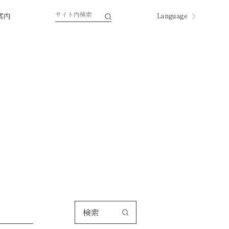
案内
Language
English
한국
中国
中國
ページ内翻訳
検索