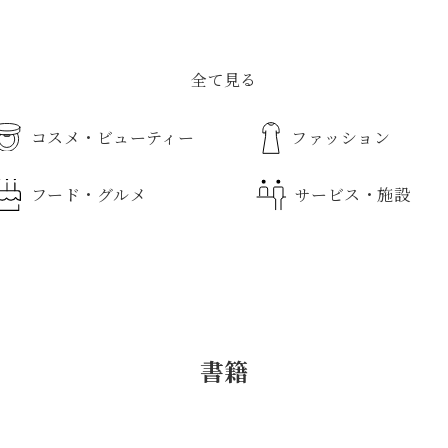
全て見る
コスメ・ビューティー
ファッション
フード・グルメ
サービス・施設
べて
ディケア
食器
紳士雑貨
化粧品
寝具・寝装品
紳士靴
紳士
タ
トイレタリー
フォーマルウェア
ルームフレグランス
婦人服
婦人
調
品
会教室
クゼーション
新生児用品
精肉・肉加工品
免税カウンター
介護用品
学生服・ユニホーム
野菜・果物
インフォメーショ
おも
書籍
ァン
ルー
ントカード
京成友の会「ジョリー
婦人肌着
アクセサリー・宝飾
飲料
コインロッカー／保冷ロッカー
銘店ギフト
ィ
ー
サークル」カウンター
グロサリー