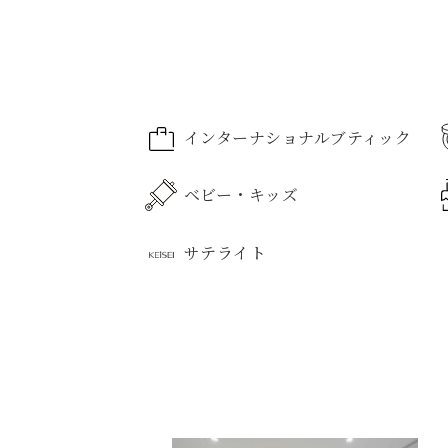
インターナショナルブティック
ベビー・キッズ
インターナショナルブティックのす
コスメ・ビューティーのすべて
ファッションのすべて
ライフスタイル雑貨のすべて
サテライト
ベビー・キッズのすべて
メンズ化粧品
紳士服
日用品
フード・グルメのすべて
サービス・施設のすべて
その他サービスのすべて
婦人服
キッチン用品
ボ
スポーツ用品
インテリア
ビジネスウェア
バス用品
子供服
サテライトのすべて
惣菜・弁当
アートギャラリー
ボディケア
薬局
鮮魚・魚加工
ベビー服
京成友の
リラ
ランジェリー・フ
京成ポイ
婦人バッグ
マタニティ用品
ベーカリー
商品券・ギフトサロン
ATM
文具
お酒
書籍
デーション
カウンタ
健康食品
県産品