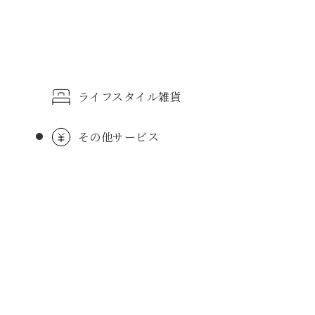
ライフスタイル雑貨
その他サービス
バッグ
オル
花
スポーツウェア
雑貨
理家電
キャラクター雑貨
婦人靴
ン
ちゃ・玩具
クリーニング
和菓子
プレイガイド
フォトスタジオ
子供用品雑貨
洋菓子
トラベルサロン
ムウェア・ナイテ
時計
おやつ
イートイン