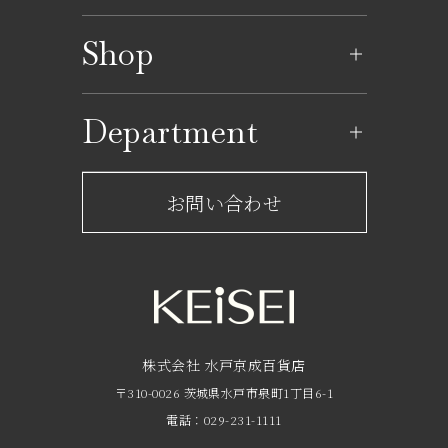
婦人雑貨
調理家電
キャラクター雑貨
婦人靴
飲料
銘店ギフト
京成ポイントカードカ
商品券・ギフトサロン
ATM
文具
イベントのご案内
ウンター
Shop
ランジェリー・ファン
婦人バッグ
おやつ
イートイン
コインロッカー／保冷ロッカ
イベントカレンダー
書籍
デーション
京成友の会「ジョリーサ
ー
ークル」カウンター
ショップ一覧
健康食品
県産品
Department
婦人肌着
アクセサリー・宝飾
レストラン一覧
グロサリー
ルームウェア・ナイテ
時計
京成百貨店からのお知らせ
ショップからのお知らせ
ィ
お問い合わせ
サービスのご案内
フロアガイド
メガネ
呉服・和装小物
営業時間・アクセス
ウィッグ
ファッション雑貨
FAQ
京成友の会
株式会社 水戸京成百貨店
〒310-0026 茨城県水戸市泉町1丁目6-1
京成ポイントカードについて
電話：029-231-1111
お子さま連れのお客様へ