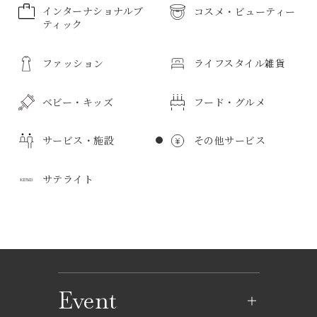
インターナショナルブ
コスメ・ビューティー
ティック
コスメ・ビューティーのすべて
ファッション
ライフスタイル雑貨
インターナショナルブティックのすべて
メンズ化粧品
ボディケア
ベビー・キッズ
フード・グルメ
ファッションのすべて
ライフスタイル雑貨のすべて
化粧品
サービス・施設
その他サービス
紳士服
日用品
ベビー・キッズのすべて
フード・グルメのすべて
キッチン用品
婦人服
サテライト
紳士雑貨
食器
寝具・寝装品
紳士靴
子供服
惣菜・弁当
サービス・施設のすべて
その他サービスのすべて
ベビー服
鮮魚・魚加工品
紳士バッグ
タオル
花
スポーツウェア
新生児用品
精肉・肉加工品
学生服・ユニホーム
野菜・果物
アートギャラリー
ボディケア
サテライトのすべて
薬局
京成友の会教室
スポーツ用品
インテリア
バス用品
ビジネスウェア
おもちゃ・玩具
和菓子
子供用品雑貨
洋菓子
免税カウンター
リラクゼーション
介護用品
インフォメーション
フォーマルウェア
トイレタリー
ルームフレグランス
婦人服
Event
マタニティ用品
ベーカリー
お酒
プレイガイド
クリーニング
フォトスタジオ
トラベルサロン