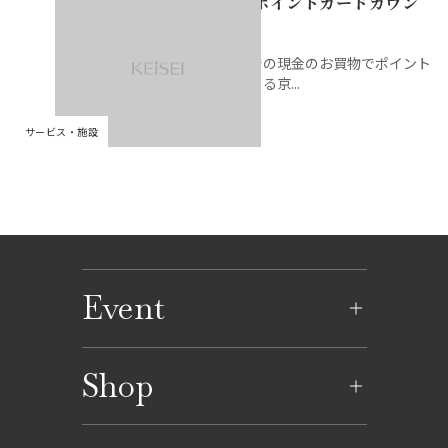
京成ポイントカードカウン
婦人雑貨
調理家電
キャラクター雑貨
婦人靴
飲料
銘店ギフト
京成ポイントカードカ
商品券・ギフトサロン
ATM
文具
ター
ウンター
ランジェリー・ファン
婦人バッグ
京成での現金のお買物でポイント
おやつ
イートイン
コインロッカー／保冷ロッカ
書籍
デーション
がたまる京...
京成友の会「ジョリーサ
ー
ークル」カウンター
健康食品
県産品
婦人肌着
アクセサリー・宝飾
サービス・施設
グロサリー
ルームウェア・ナイテ
時計
ィ
メガネ
呉服・和装小物
ウィッグ
ファッション雑貨
Event
イベントのご案内
Shop
イベントカレンダー
ショップ一覧