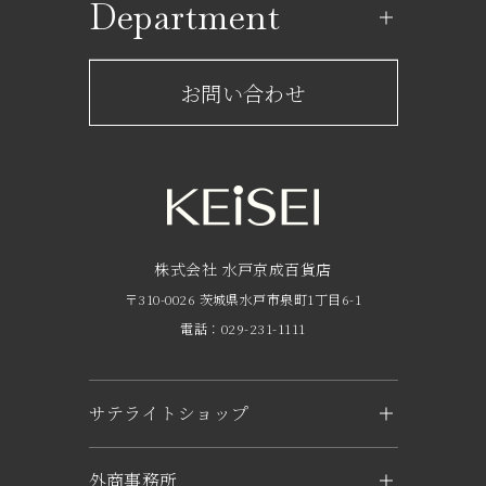
Department
レストラン一覧
京成百貨店からのお知らせ
ショップからのお知らせ
お問い合わせ
サービスのご案内
フロアガイド
営業時間・アクセス
FAQ
京成友の会
株式会社 水戸京成百貨店
〒310-0026 茨城県水戸市泉町1丁目6-1
京成ポイントカードについて
電話：029-231-1111
お子さま連れのお客様へ
外商のご案内
サテライトショップ
企業概要
KEiSEI ＆ owl（つくば）
外商事務所