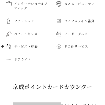
インターナショナルブ
コスメ・ビューティー
ティック
コスメ・ビューティーのすべて
ファッション
ライフスタイル雑貨
インターナショナルブティックのすべて
メンズ化粧品
ボディケア
ベビー・キッズ
フード・グルメ
ファッションのすべて
ライフスタイル雑貨のすべて
化粧品
サービス・施設
その他サービス
紳士服
日用品
ベビー・キッズのすべて
フード・グルメのすべて
キッチン用品
婦人服
サテライト
紳士雑貨
食器
寝具・寝装品
紳士靴
子供服
惣菜・弁当
サービス・施設のすべて
その他サービスのすべて
ベビー服
鮮魚・魚加工品
紳士バッグ
タオル
花
スポーツウェア
新生児用品
精肉・肉加工品
学生服・ユニホーム
野菜・果物
アートギャラリー
ボディケア
サテライトのすべて
薬局
京成友の会教室
スポーツ用品
インテリア
バス用品
ビジネスウェア
京成ポイントカードカウンター
おもちゃ・玩具
和菓子
子供用品雑貨
洋菓子
免税カウンター
リラクゼーション
介護用品
インフォメーション
フォーマルウェア
トイレタリー
ルームフレグランス
婦人服
マタニティ用品
ベーカリー
お酒
プレイガイド
クリーニング
フォトスタジオ
トラベルサロン