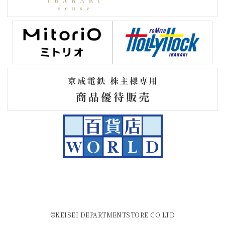
©KEISEI DEPARTMENTSTORE CO.LTD